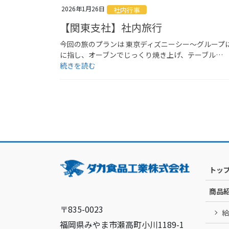
2026年1月26日
社内行事
【関東支社】社内旅行
今回の旅のプランは 東京ディズニーシー～グループに分
に指し、オーブンでじっくり焼き上げ、テーブル…
続きを読む
投
稿
の
ペ
ー
トッ
ジ
商品
送
〒835-0023
給
り
福岡県みやま市瀬高町小川1189-1