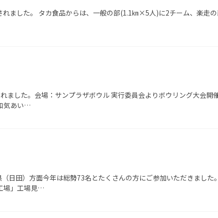
した。 タカ食品からは、一般の部(1.1㎞×5人)に2チーム、楽走の部(
されました。会場：サンプラザボウル 実行委員会よりボウリング大会開
和気あい…
県（日田）方面今年は総勢73名とたくさんの方にご参加いただきました
工場」工場見…