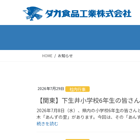
Skip
Skip
to
to
the
the
content
Navigation
HOME
お知らせ
2026年7月29日
社内行事
【関東】下生井小学校6年生の皆さ
2026年7月8日（水）、県内の小学校6年生の皆
木「あんずの里」があります。今回は、その「あん
続きを読む