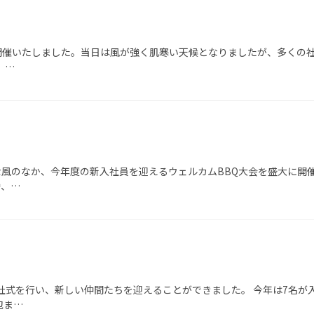
BQを開催いたしました。当日は風が強く肌寒い天候となりましたが、多く
。…
やかな風のなか、今年度の新入社員を迎えるウェルカムBBQ大会を盛大に
時、…
）に入社式を行い、新しい仲間たちを迎えることができました。 今年は7
包ま…