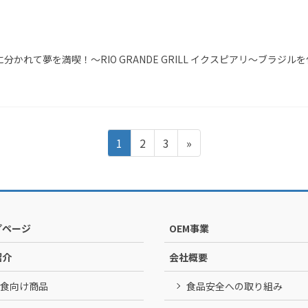
かれて夢を満喫！～RIO GRANDE GRILL イクスピアリ～ブラジ
Page
Page
Page
1
2
3
»
プページ
OEM事業
紹介
会社概要
食向け商品
食品安全への取り組み