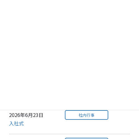
お知らせ
Information
お知らせ一覧
2026年7月29日
社内行事
【関東】下生井小学校6年生の皆さんとあんずジャム
作りを行いました！
2026年6月23日
社内行事
【関東】新入社員歓迎BBQ大会！
2026年6月23日
社内行事
【本社】新入社員歓迎BBQ大会！
2026年6月23日
社内行事
入社式