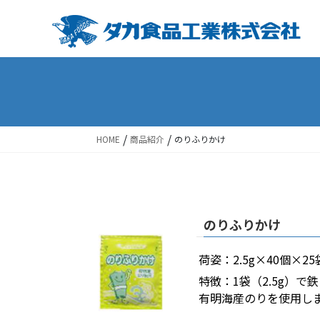
Skip
Skip
to
to
the
the
content
Navigation
/
/
HOME
商品紹介
のりふりかけ
のりふりかけ
荷姿：2.5g×40個×2
特徴：1袋（2.5g）
有明海産のりを使用し