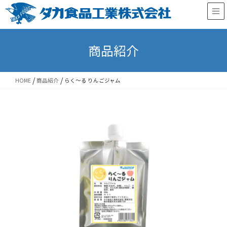
Skip
Skip
to
to
the
the
content
Navigation
商品紹介
/
/
HOME
商品紹介
らく～る りんごジャム