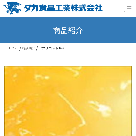
Skip
Skip
to
to
the
the
content
Navigation
商品紹介
/
/
HOME
商品紹介
アプリコット P-30