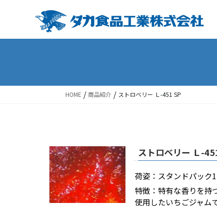
Skip
Skip
to
to
the
the
content
Navigation
/
/
HOME
商品紹介
ストロベリー Ｌ-451 SP
ストロベリー Ｌ-451
荷姿：スタンドパック1k
特徴：特有な香りを持
使用したいちごジャム