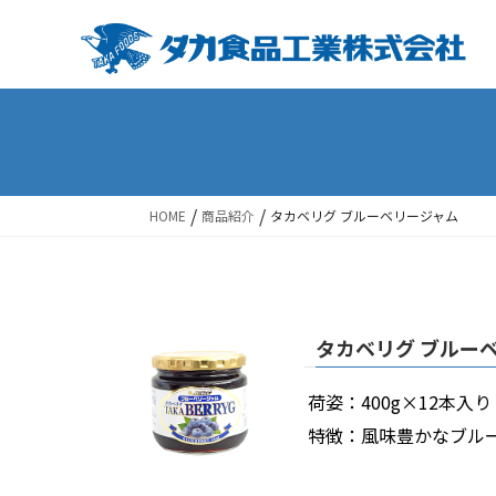
Skip
Skip
to
to
the
the
content
Navigation
/
/
HOME
商品紹介
タカベリグ ブルーベリージャム
タカベリグ ブルー
荷姿：400g×12本入り
特徴：風味豊かなブル