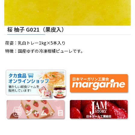
桜 柚子 G021（果皮入）
荷姿：乳白トレー1kg×5本入り
特徴：国産ゆずの冷凍柑橘ピューレです。