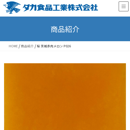
Skip
Skip
to
to
the
the
content
Navigation
商品紹介
/
/
HOME
商品紹介
桜 茨城赤肉メロン P026