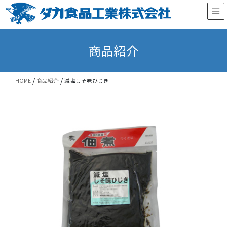
Skip
Skip
to
to
the
the
content
Navigation
商品紹介
/
/
HOME
商品紹介
減塩しそ味ひじき