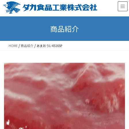
Skip
Skip
to
to
the
the
content
Navigation
商品紹介
/
/
HOME
商品紹介
あまおうL-4516SP