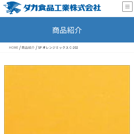
Skip
Skip
to
to
the
the
content
Navigation
商品紹介
/
/
HOME
商品紹介
SP オレンジミックス C-202