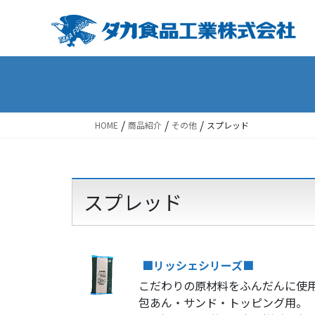
Skip
Skip
to
to
the
the
content
Navigation
/
/
/
HOME
商品紹介
その他
スプレッド
スプレッド
■リッシェシリーズ■
こだわりの原材料をふんだんに使
包あん・サンド・トッピング用。