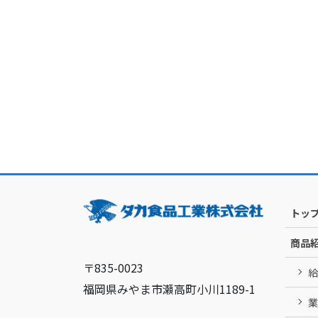
トッ
商品
〒835-0023
給
福岡県みやま市瀬高町小川1189-1
業