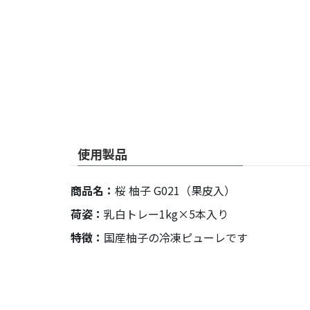
使用製品
商品名：
桜 柚子 G021（果皮入）
荷姿：
乳白トレー1kg×5本入り
特徴：
国産柚子の冷凍ピューレです