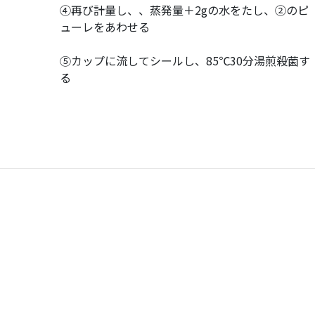
④再び計量し、、蒸発量＋2gの水をたし、②のピ
ューレをあわせる
⑤カップに流してシールし、85℃30分湯煎殺菌す
る