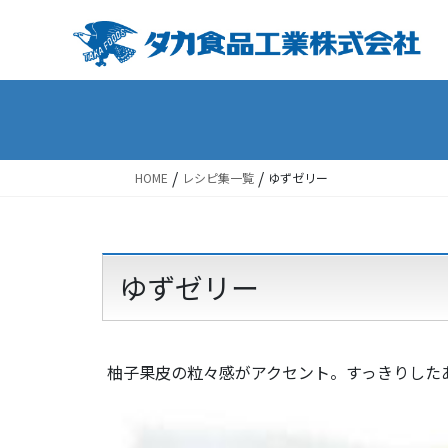
Skip
Skip
to
to
the
the
content
Navigation
/
/
HOME
レシピ集一覧
ゆずゼリー
ゆずゼリー
柚子果皮の粒々感がアクセント。すっきりした